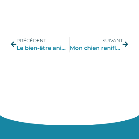
PRÉCÉDENT
SUIVANT
Le bien-être animal en Belgique? Une vaste blague!
Mon chien renifle mes parties … c’est normal?